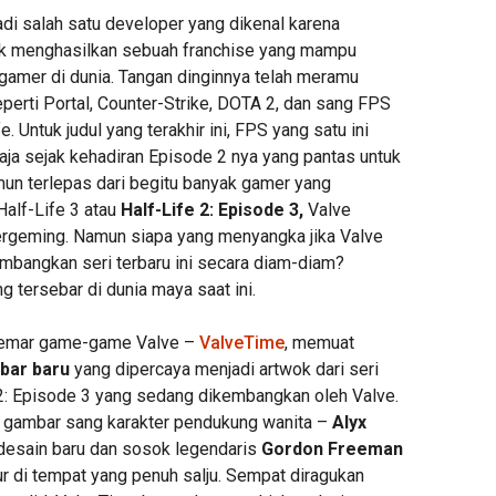
di salah satu developer yang dikenal karena
 menghasilkan sebuah franchise yang mampu
 gamer di dunia. Tangan dinginnya telah meramu
erti Portal, Counter-Strike, DOTA 2, dan sang FPS
. Untuk judul yang terakhir ini, FPS yang satu ini
aja sejak kehadiran Episode 2 nya yang pantas untuk
mun terlepas dari begitu banyak gamer yang
alf-Life 3 atau
Half-Life 2: Episode 3,
Valve
ergeming. Namun siapa yang menyangka jika Valve
bangkan seri terbaru ini secara diam-diam?
g tersebar di dunia maya saat ini.
gemar game-game Valve –
ValveTime
, memuat
bar baru
yang dipercaya menjadi artwok dari seri
e 2: Episode 3 yang sedang dikembangkan oleh Valve.
 gambar sang karakter pendukung wanita –
Alyx
desain baru dan sosok legendaris
Gordon Freeman
r di tempat yang penuh salju. Sempat diragukan