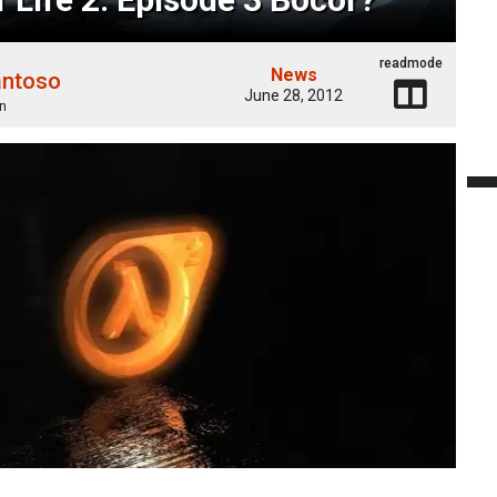
readmode
News
antoso
June 28, 2012
n