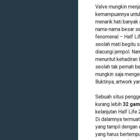
Valve mungkin menja
kemampuannya untuk
menarik hati banyak
nama-nama besar sep
fenomenal – Half Life
seolah mati begitu s
diacungi jempol. Na
menuntut kehadiran H
seolah tak pernah b
mungkin saja mengem
Buktinya, artwork yan
Sebuah situs peng
kurang lebih
32 gam
kelanjutan Half Lif
Di dalamnya termuat
yang tampil dengan 
yang harus bertempu