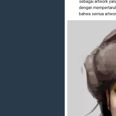
sebagai artwork yan
dengan mempertaruh
bahwa semua artwork