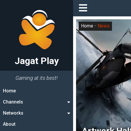
Home
News
Jagat Play
Gaming at its best!
Home
Channels
Networks
About
Artwork Half