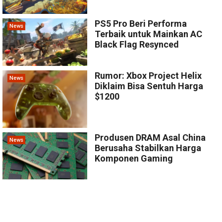
PS5 Pro Beri Performa
News
Terbaik untuk Mainkan AC
Black Flag Resynced
Rumor: Xbox Project Helix
News
Diklaim Bisa Sentuh Harga
$1200
Produsen DRAM Asal China
News
Berusaha Stabilkan Harga
Komponen Gaming