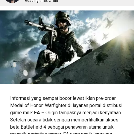
Reading time:
2 min
Informasi yang sempat bocor lewat iklan pre-order
Medal of Honor: Warfighter di layanan portal distribusi
game milik
EA
– Origin tampaknya menjadi kenyataan.
Setelah secara tidak sengaja memperlihatkan akses
beta Battlefield 4 sebagai penawaran utama untuk