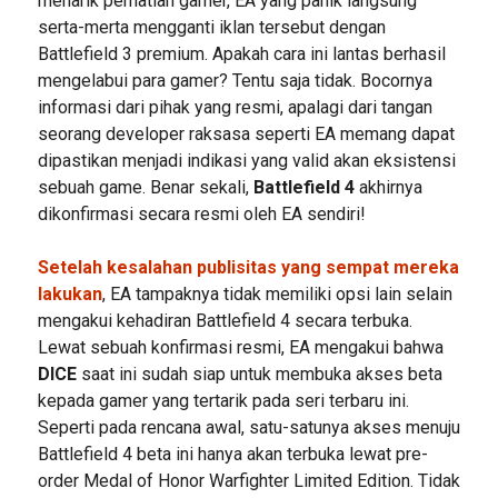
menarik perhatian gamer, EA yang panik langsung
serta-merta mengganti iklan tersebut dengan
Battlefield 3 premium. Apakah cara ini lantas berhasil
mengelabui para gamer? Tentu saja tidak. Bocornya
informasi dari pihak yang resmi, apalagi dari tangan
seorang developer raksasa seperti EA memang dapat
dipastikan menjadi indikasi yang valid akan eksistensi
sebuah game. Benar sekali,
Battlefield 4
akhirnya
dikonfirmasi secara resmi oleh EA sendiri!
Setelah kesalahan publisitas yang sempat mereka
lakukan
, EA tampaknya tidak memiliki opsi lain selain
mengakui kehadiran Battlefield 4 secara terbuka.
Lewat sebuah konfirmasi resmi, EA mengakui bahwa
DICE
saat ini sudah siap untuk membuka akses beta
kepada gamer yang tertarik pada seri terbaru ini.
Seperti pada rencana awal, satu-satunya akses menuju
Battlefield 4 beta ini hanya akan terbuka lewat pre-
order Medal of Honor Warfighter Limited Edition. Tidak