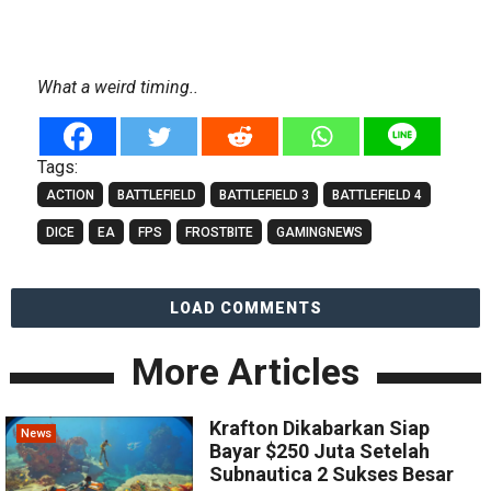
What a weird timing..
Tags:
ACTION
BATTLEFIELD
BATTLEFIELD 3
BATTLEFIELD 4
DICE
EA
FPS
FROSTBITE
GAMINGNEWS
LOAD COMMENTS
More Articles
Krafton Dikabarkan Siap
News
Bayar $250 Juta Setelah
Subnautica 2 Sukses Besar