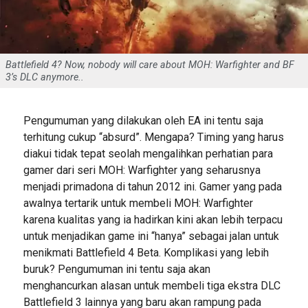
Battlefield 4? Now, nobody will care about MOH: Warfighter and BF
3’s DLC anymore..
Pengumuman yang dilakukan oleh EA ini tentu saja
terhitung cukup “absurd”. Mengapa? Timing yang harus
diakui tidak tepat seolah mengalihkan perhatian para
gamer dari seri MOH: Warfighter yang seharusnya
menjadi primadona di tahun 2012 ini. Gamer yang pada
awalnya tertarik untuk membeli MOH: Warfighter
karena kualitas yang ia hadirkan kini akan lebih terpacu
untuk menjadikan game ini “hanya” sebagai jalan untuk
menikmati Battlefield 4 Beta. Komplikasi yang lebih
buruk? Pengumuman ini tentu saja akan
menghancurkan alasan untuk membeli tiga ekstra DLC
Battlefield 3 lainnya yang baru akan rampung pada