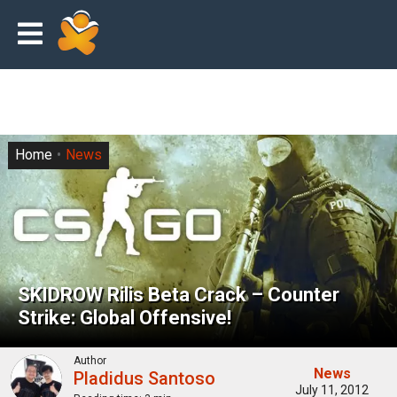
Home
News
SKIDROW Rilis Beta Crack – Counter
Strike: Global Offensive!
Author
News
Pladidus Santoso
July 11, 2012