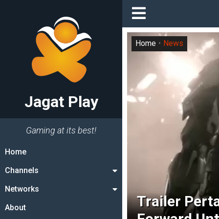
Home
News
Jagat Play
Gaming at its best!
Home
Channels
Networks
Trailer Pert
About
Forward Un