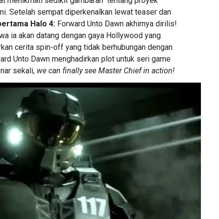
pat menikmati sedikit gambaran tentang proyek
ni. Setelah sempat diperkenalkan lewat teaser dan
pertama Halo 4:
Forward Unto Dawn akhirnya dirilis!
wa ia akan datang dengan gaya Hollywood yang
rkan cerita spin-off yang tidak berhubungan dengan
ard Unto Dawn menghadirkan plot untuk seri game
enar sekali,
we can finally see Master Chief in action!