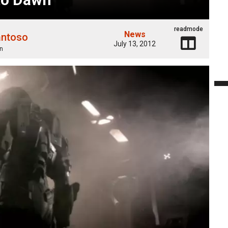
readmode
News
antoso
July 13, 2012
n