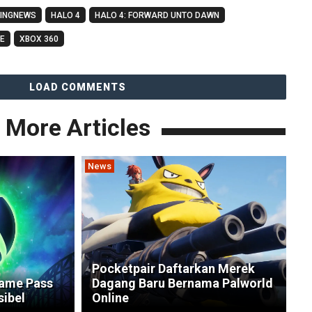
INGNEWS
HALO 4
HALO 4: FORWARD UNTO DAWN
E
XBOX 360
LOAD COMMENTS
More Articles
News
Pocketpair Daftarkan Merek
Game Pass
Dagang Baru Bernama Palworld
sibel
Online