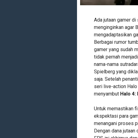
Ada jutaan gamer di 
menginginkan agar B
mengadaptasikan ga
Berbagai rumor tum
gamer yang sudah me
tidak pernah menjad
nama-nama sutradar
Spielberg yang dikl
saja. Setelah penan
seri live-action Hal
menyambut
Halo 4:
Untuk memastikan fi
ekspektasi para gam
menangani proses pro
Dengan dana jutaan 