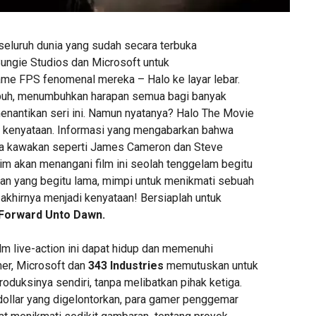
seluruh dunia yang sudah secara terbuka
ungie Studios dan Microsoft untuk
me FPS fenomenal mereka – Halo ke layar lebar.
buh, menumbuhkan harapan semua bagi banyak
nantikan seri ini. Namun nyatanya? Halo The Movie
i kenyataan. Informasi yang mengabarkan bahwa
a kawakan seperti James Cameron dan Steve
aim akan menangani film ini seolah tenggelam begitu
tian yang begitu lama, mimpi untuk menikmati sebuah
o akhirnya menjadi kenyataan! Bersiaplah untuk
 Forward Unto Dawn.
lm live-action ini dapat hidup dan memenuhi
er, Microsoft dan
343 Industries
memutuskan untuk
duksinya sendiri, tanpa melibatkan pihak ketiga.
dollar yang digelontorkan, para gamer penggemar