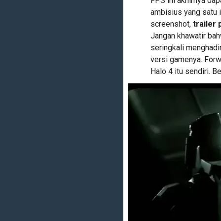
FPS ini akhirnya da
ambisius yang satu i
screenshot,
trailer 
Jangan khawatir bah
seringkali menghadi
versi gamenya. Forw
Halo 4 itu sendiri. B