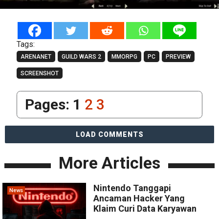
Tags:
ARENANET
GUILD WARS 2
MMORPG
PC
PREVIEW
SCREENSHOT
Pages:
1
2
3
LOAD COMMENTS
More Articles
Nintendo Tanggapi
News
Ancaman Hacker Yang
Klaim Curi Data Karyawan