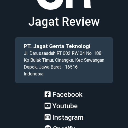
Jagat Review
PT. Jagat Genta Teknologi
Jl. Darussaadah RT 002 RW 04 No. 188
Kp Bulak Timur, Cinangka, Kec Sawangan
Depok, Jawa Barat - 16516
Indonesia
Facebook
Youtube
Instagram