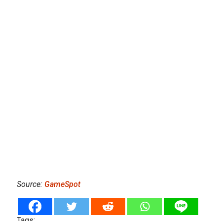
Source:
GameSpot
Tags: