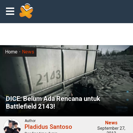
Home
News
DICE: Belum Ada Rencana untuk
Battlefield 2143!
Author
News
Pladidus Santoso
September 27,