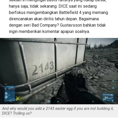
hanya saja, tidak sekarang. DICE saat ini sedang
berfokus mengembangkan Battlefield 4 yang memang
direncanakan akan dirilis tahun depan. Bagaimana
dengan seri Bad Company? Gustavsson bahkan tidak
ingin memberikan komentar apapun soalnya.
And why would you add a 2143 easter egg if you are not building it,
DICE? Trolling us?