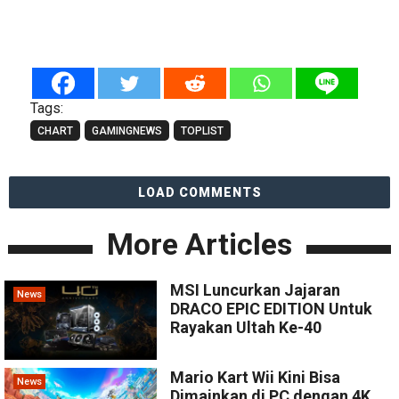
Tags:
CHART
GAMINGNEWS
TOPLIST
LOAD COMMENTS
More Articles
MSI Luncurkan Jajaran
News
DRACO EPIC EDITION Untuk
Rayakan Ultah Ke-40
Mario Kart Wii Kini Bisa
News
Dimainkan di PC dengan 4K