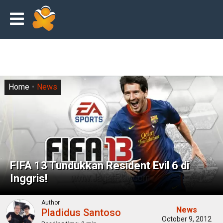
Home
News
FIFA 13 Tundukkan Resident Evil 6 di
Inggris!
Author
News
Pladidus Santoso
October 9, 2012