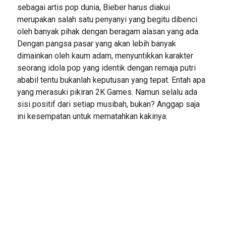
sebagai artis pop dunia, Bieber harus diakui
merupakan salah satu penyanyi yang begitu dibenci
oleh banyak pihak dengan beragam alasan yang ada.
Dengan pangsa pasar yang akan lebih banyak
dimainkan oleh kaum adam, menyuntikkan karakter
seorang idola pop yang identik dengan remaja putri
ababil tentu bukanlah keputusan yang tepat. Entah apa
yang merasuki pikiran 2K Games. Namun selalu ada
sisi positif dari setiap musibah, bukan? Anggap saja
ini kesempatan untuk mematahkan kakinya.