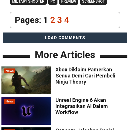
MILITARY SHOOTER
PC
PREVIEW
SCREENSHOT
Pages:
1
2
3
4
LOAD COMMENTS
More Articles
Xbox Diklaim Pamerkan
News
Senua Demi Cari Pembeli
Ninja Theory
Unreal Engine 6 Akan
News
Integrasikan AI Dalam
Workflow