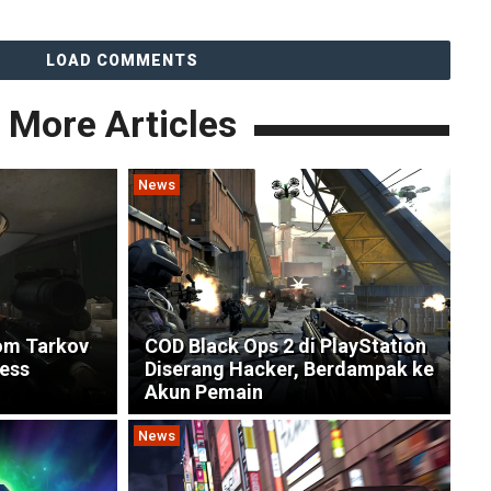
LOAD COMMENTS
More Articles
News
om Tarkov
COD Black Ops 2 di PlayStation
ess
Diserang Hacker, Berdampak ke
Akun Pemain
News