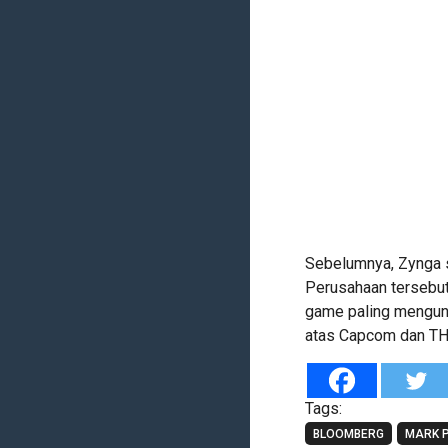
Sebelumnya, Zynga s
Perusahaan tersebut
game paling mengunt
atas Capcom dan THQ
Tags:
BLOOMBERG
MARK 