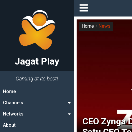
Home
News
Jagat Play
Gaming at its best!
Home
Channels
Networks
CEO Zynga D
About
Satu CEO Te