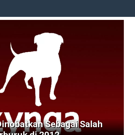
inobatkan Sebagai Salah
rburuk di 2012