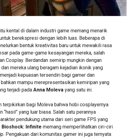
gitu kental di dalam industri game memang menarik
ntuk berekspresi dengan lebih luas. Beberapa di
elurkan bentuk kreativitas baru untuk mewakili rasa
besar pada game-game kesayangan mereka, salah
an Cosplay. Berdandan semirip mungkin dengan
 dan mereka ulang beragam kejadian ikonik yang
 menjadi kepuasan tersendiri bagi gamer dan
a bahkan mampu merepresentasikan kemiripan yang
ang terjadi pada
Anna Moleva
yang satu ini.
h terpikirkan bagi Moleva bahwa hobi cosplayernya
“hasil” yang luar biasa. Salah satu perannya
 karakter pendukung utama dari seri game FPS yang
–
Bioshock: Infinite
memang memperlihatkan ciri-ciri
rip. Pengakuan dari komunitas gamer ini juga ternyata