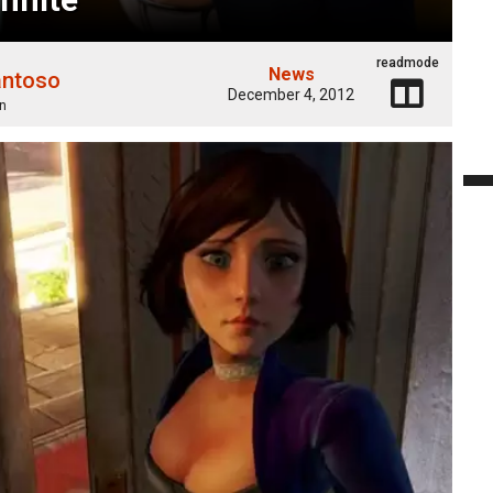
readmode
News
antoso
December 4, 2012
n