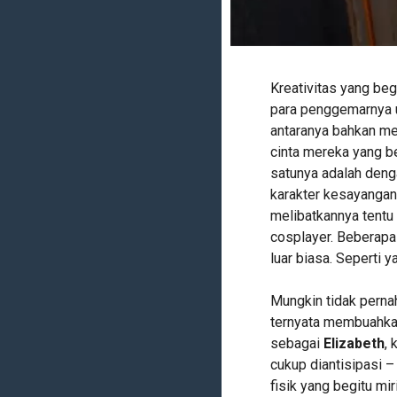
Kreativitas yang be
para penggemarnya u
antaranya bahkan men
cinta mereka yang 
satunya adalah deng
karakter kesayangan
melibatkannya tentu
cosplayer. Beberap
luar biasa. Seperti y
Mungkin tidak perna
ternyata membuahkan 
sebagai
Elizabeth
,
cukup diantisipasi 
fisik yang begitu mi