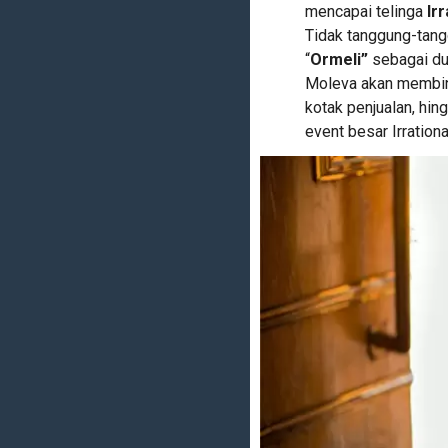
mencapai telinga
Irr
Tidak tanggung-tang
“
Ormeli”
sebagai du
Moleva akan membinta
kotak penjualan, hi
event besar Irration