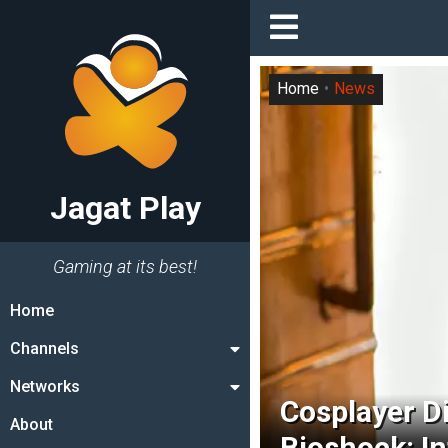
Home
News
Jagat Play
Gaming at its best!
Home
Channels
Networks
Cosplayer D
About
Bioshock: In