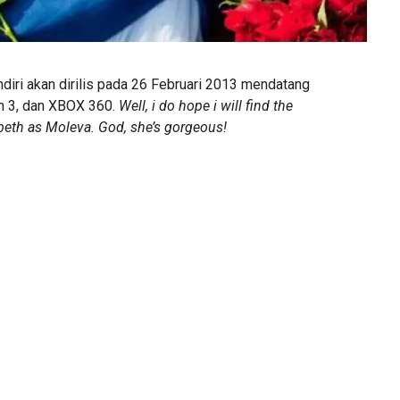
ndiri akan dirilis pada 26 Februari 2013 mendatang
on 3, dan XBOX 360.
Well, i do hope i will find the
abeth as Moleva. God, she’s gorgeous!