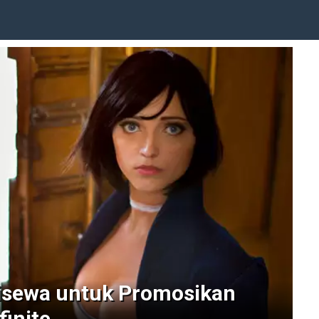
isewa untuk Promosikan
finite