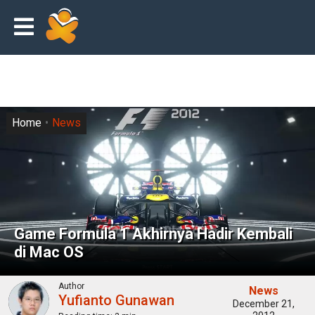
Home
News
Game Formula 1 Akhirnya Hadir Kembali
di Mac OS
Author
News
Yufianto Gunawan
December 21,