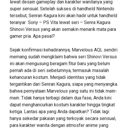
lewat desain gameplay dan karakter wanitanya yang
super sensual. Setelah sukses di handheld Nintendo
tersebut, Senran Kagura kini akan hadir untuk handheld
teranyar Sony – PS Vita lewat seri – Senra Kagura
Shinovi Versus yang akan semakin menarik mata para
gamer pria. Apa pasal?
Sejak konfirmasi kehadirannya, Marvelous AQL sendiri
memang sudah mengklaim bahwa seri Shinovi Versus
ini akan mengusung beragam fitur baru yang belum
pernah ada di seri sebelumnya, termasuk masalah
kehancuran kostum. Menjadi identitas yang tidak
tergantikan dari Senran Kagura, siapa yang menyangka
bahwa pernyataan Marvelous yang satu ini tidak main-
main. Tidak hanya terbagi dalam dua fase, Anda kini
dapat menghancurkan kostum karakter hingga tingkat
ketiga. Lantas apa yang Anda dapatkan? Tidak lagi
hanya sekedar pakaian yang terkoyak secara sensual,
para karakter wanita dengan atmosfer anime yang