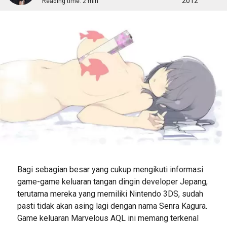
2012
Reading time:
2 min
Bagi sebagian besar yang cukup mengikuti informasi
game-game keluaran tangan dingin developer Jepang,
terutama mereka yang memiliki Nintendo 3DS, sudah
pasti tidak akan asing lagi dengan nama Senra Kagura.
Game keluaran Marvelous AQL ini memang terkenal