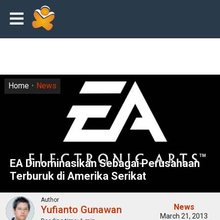
Home
News
EA Dinominasikan Sebagai Perusahaan
Terburuk di Amerika Serikat
Author
News
Yufianto Gunawan
March 21, 2013