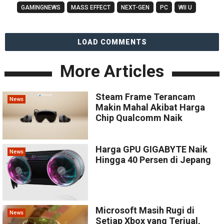
GAMINGNEWS
MASS EFFECT
NEXT-GEN
PC
WII U
LOAD COMMENTS
More Articles
Steam Frame Terancam
News
Makin Mahal Akibat Harga
Chip Qualcomm Naik
Harga GPU GIGABYTE Naik
News
Hingga 40 Persen di Jepang
Microsoft Masih Rugi di
News
Setiap Xbox yang Terjual,