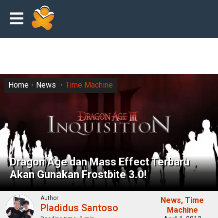
Home
News
Time Machine
Dragon Age dan Mass Effect Terbaru
Akan Gunakan Frostbite 3.0!
Author
News
Time
Pladidus Santoso
Machine