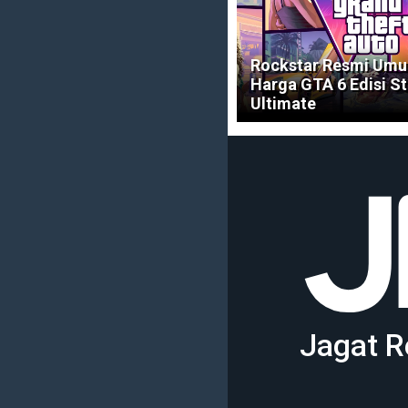
Rockstar Resmi Um
Harga GTA 6 Edisi S
Ultimate
Jagat R