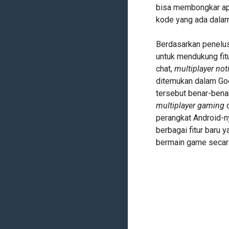
bisa membongkar ap
kode yang ada dalam
Berdasarkan penelus
untuk mendukung fitu
chat,
multiplayer not
ditemukan dalam Goo
tersebut benar-ben
multiplayer gaming
d
perangkat Android-n
berbagai fitur baru
bermain game secara