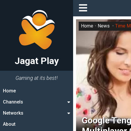
Home
News
Time M
Jagat Play
Gaming at its best!
Home
Channels
Networks
Google Teng
About
Multiplayer