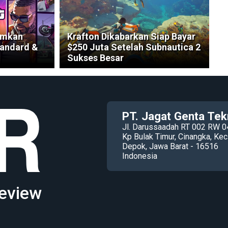
umkan
Krafton Dikabarkan Siap Bayar
tandard &
$250 Juta Setelah Subnautica 2
Sukses Besar
PT. Jagat Genta Tek
Jl. Darussaadah RT 002 RW 0
Kp Bulak Timur, Cinangka, K
Depok, Jawa Barat - 16516
Indonesia
eview