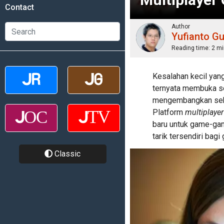
Contact
Author
Yufianto G
Reading time:
2 mi
Kesalahan kecil yan
ternyata membuka s
mengembangkan sebu
Platform
multiplaye
baru untuk game-gam
tarik tersendiri ba
Classic