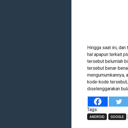
Hingga saat ini, d
hal apapun terkait p
tersebut belumlah b
tersebut benar-bena
mengumumkannya, ata
kode-kode tersebut,
diselenggarakan bul
Tags:
ANDROID
GOOGLE