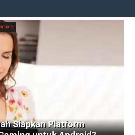
achine
ah Siapkan Platform
 Gaming untuk Android?