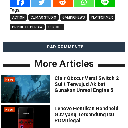
Tags:
ACTION
CLIMAX STUDIO
GAMINGNEWS
PLATFORMER
PRINCE OF PERSIA
UBISOFT
LOAD COMMENTS
More Articles
Clair Obscur Versi Switch 2
News
Sulit Terwujud Akibat
Gunakan Unreal Engine 5
Lenovo Hentikan Handheld
News
G02 yang Tersandung Isu
ROM Ilegal