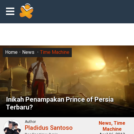
Home
News
Time Machine
Inikah Penampakan Prince of Persia
Terbaru?
Author
News
Time
Pladidus Santoso
Machine