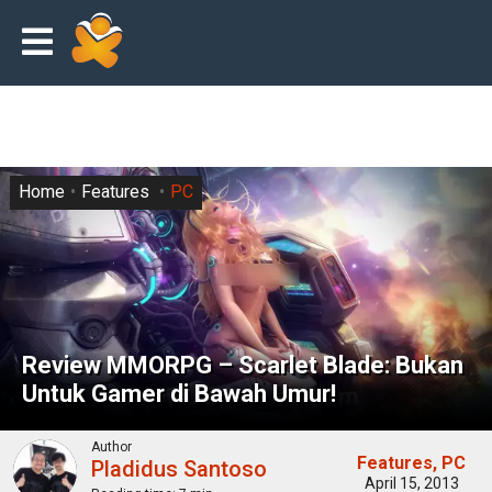
Home
Features
PC
Review MMORPG – Scarlet Blade: Bukan
Untuk Gamer di Bawah Umur!
Author
Features
PC
Pladidus Santoso
April 15, 2013