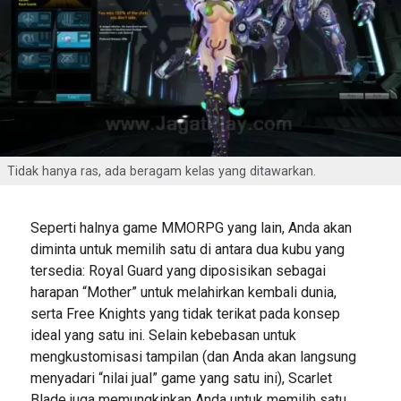
Tidak hanya ras, ada beragam kelas yang ditawarkan.
Seperti halnya game MMORPG yang lain, Anda akan
diminta untuk memilih satu di antara dua kubu yang
tersedia: Royal Guard yang diposisikan sebagai
harapan “Mother” untuk melahirkan kembali dunia,
serta Free Knights yang tidak terikat pada konsep
ideal yang satu ini. Selain kebebasan untuk
mengkustomisasi tampilan (dan Anda akan langsung
menyadari “nilai jual” game yang satu ini), Scarlet
Blade juga memungkinkan Anda untuk memilih satu