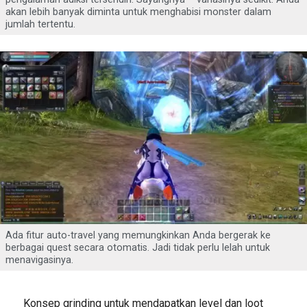
akan lebih banyak diminta untuk menghabisi monster dalam
jumlah tertentu.
Ada fitur auto-travel yang memungkinkan Anda bergerak ke
berbagai quest secara otomatis. Jadi tidak perlu lelah untuk
menavigasinya.
Konsep grinding untuk mendapatkan level dan loot