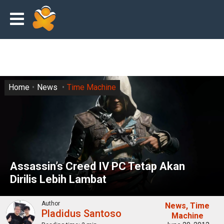
Home
News
Time Machine
Assassin’s Creed IV PC Tetap Akan
Dirilis Lebih Lambat
Author
News
Time
Pladidus Santoso
Machine