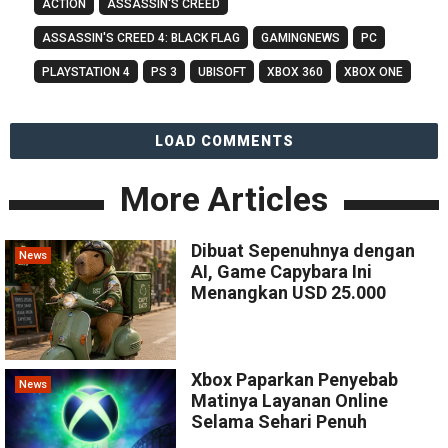
ACTION
ASSASSIN'S CREED
ASSASSIN'S CREED 4: BLACK FLAG
GAMINGNEWS
PC
PLAYSTATION 4
PS 3
UBISOFT
XBOX 360
XBOX ONE
LOAD COMMENTS
More Articles
Dibuat Sepenuhnya dengan
News
AI, Game Capybara Ini
Menangkan USD 25.000
Xbox Paparkan Penyebab
News
Matinya Layanan Online
Selama Sehari Penuh