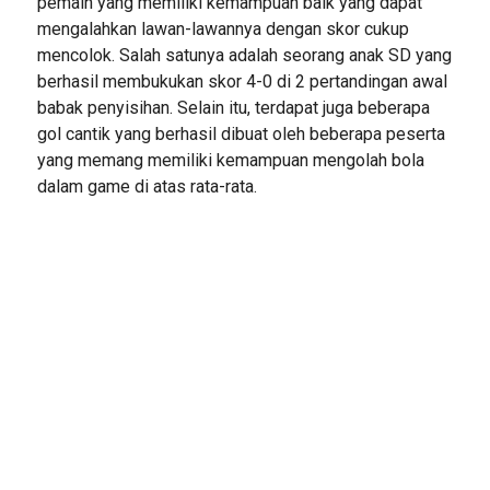
pemain yang memiliki kemampuan baik yang dapat
mengalahkan lawan-lawannya dengan skor cukup
mencolok. Salah satunya adalah seorang anak SD yang
berhasil membukukan skor 4-0 di 2 pertandingan awal
babak penyisihan. Selain itu, terdapat juga beberapa
gol cantik yang berhasil dibuat oleh beberapa peserta
yang memang memiliki kemampuan mengolah bola
dalam game di atas rata-rata.