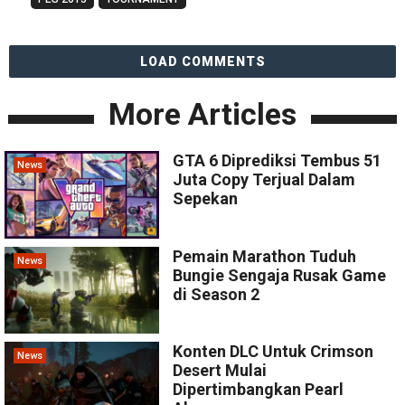
LOAD COMMENTS
More Articles
GTA 6 Diprediksi Tembus 51
News
Juta Copy Terjual Dalam
Sepekan
Pemain Marathon Tuduh
News
Bungie Sengaja Rusak Game
di Season 2
Konten DLC Untuk Crimson
News
Desert Mulai
Dipertimbangkan Pearl