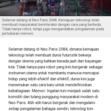
Selamat datang di Neo Paris 2048. Kemajuan teknologi telah
membuat masyarakat berinteraksi dengan cara yang berbeda.
Tidak hanya robot, tetapi juga mengandalkan pengalaman pada
pertukaran memori.
Selamat datang di Neo Paris 2084, dimana kemajuan
teknologi telah membuat dunia futuristik bekerja
dengan skema yang bahkan berada jauh dari bayangan
kita. Tidak hanya para robot yang kini bergerak sebagai
instrumen utama untuk membantu manusia mencapai
hidup yang lebih efektif dan efektif, dunia kini juga
menemukan satu cara baru untuk mendefinisikan
kebahagiaan: Memori. Ingatan kini menjadi salah satu
komiditi dan tulang punggung masyarakat modern di
Neo Paris. Alih-alih harus bergerak dan mengalami
setiap pengalaman bahagia sendiri, teknologi kini