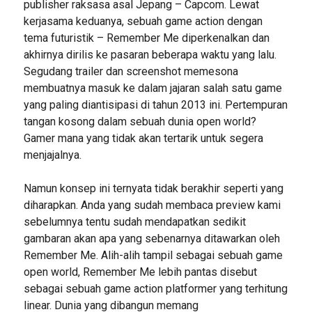
publisher raksasa asal Jepang – Capcom. Lewat
kerjasama keduanya, sebuah game action dengan
tema futuristik – Remember Me diperkenalkan dan
akhirnya dirilis ke pasaran beberapa waktu yang lalu.
Segudang trailer dan screenshot memesona
membuatnya masuk ke dalam jajaran salah satu game
yang paling diantisipasi di tahun 2013 ini. Pertempuran
tangan kosong dalam sebuah dunia open world?
Gamer mana yang tidak akan tertarik untuk segera
menjajalnya.
Namun konsep ini ternyata tidak berakhir seperti yang
diharapkan. Anda yang sudah membaca preview kami
sebelumnya tentu sudah mendapatkan sedikit
gambaran akan apa yang sebenarnya ditawarkan oleh
Remember Me. Alih-alih tampil sebagai sebuah game
open world, Remember Me lebih pantas disebut
sebagai sebuah game action platformer yang terhitung
linear. Dunia yang dibangun memang