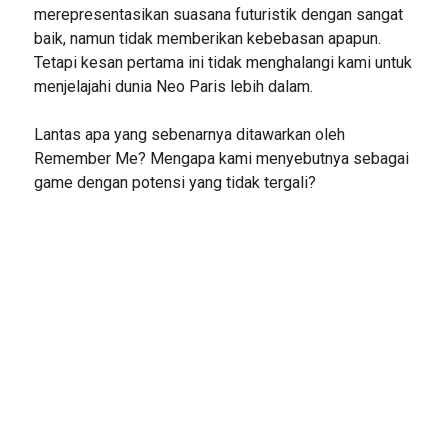
merepresentasikan suasana futuristik dengan sangat
baik, namun tidak memberikan kebebasan apapun.
Tetapi kesan pertama ini tidak menghalangi kami untuk
menjelajahi dunia Neo Paris lebih dalam.
Lantas apa yang sebenarnya ditawarkan oleh
Remember Me? Mengapa kami menyebutnya sebagai
game dengan potensi yang tidak tergali?