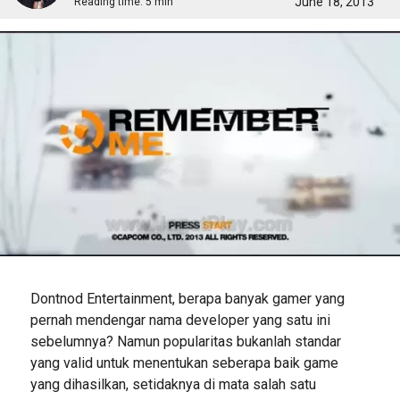
June 18, 2013
Reading time:
5 min
Dontnod Entertainment, berapa banyak gamer yang
pernah mendengar nama developer yang satu ini
sebelumnya? Namun popularitas bukanlah standar
yang valid untuk menentukan seberapa baik game
yang dihasilkan, setidaknya di mata salah satu