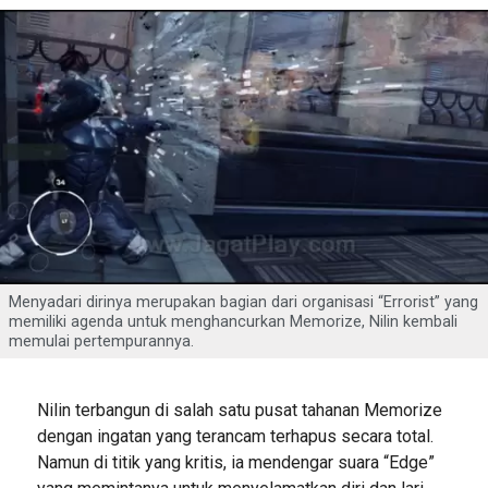
Menyadari dirinya merupakan bagian dari organisasi “Errorist” yang
memiliki agenda untuk menghancurkan Memorize, Nilin kembali
memulai pertempurannya.
Nilin terbangun di salah satu pusat tahanan Memorize
dengan ingatan yang terancam terhapus secara total.
Namun di titik yang kritis, ia mendengar suara “Edge”