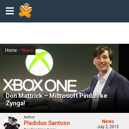
Home
News
Don Mattrick – Microsoft Pindah ke
Zynga!
Author
News
Pladidus Santoso
July 2, 2013