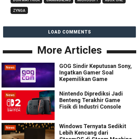
DON MATTRICK
GAMINGNEWS
MICROSOFT
XBOX ONE
ZYNGA
LOAD COMMENTS
More Articles
GOG Sindir Keputusan Sony,
News
Ingatkan Gamer Soal
Kepemilikan Game
Nintendo Diprediksi Jadi
News
Benteng Terakhir Game
Fisik di Industri Console
Windows Ternyata Sedikit
News
Lebih Kencang dari