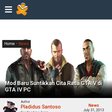
Home
News
Mod Baru Suntikkan Cita Rasa GTA V di
GTA IV PC
Author
News
Pladidus Santoso
July 31, 2013