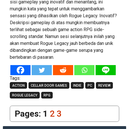
sisi gameplay yang inovatif dan menantang, ini
mungkin kata yang tepat untuk menggambarkan
sensasi yang dihasilkan oleh Rogue Legacy. Inovatif?
Deskripsi gameplay di atas mungkin membuatnya
terlihat sebagai sebuah game action RPG side-
scrolling standar. Namun sesi selanjutnya inilah yang
akan membuat Rogue Legacy jauh berbeda dan unik
dibandingkan dengan game-game serupa yang
bertebaran di pasaran.
Tags:
ACTION
CELLAR DOOR GAMES
INDIE
PC
REVIEW
ROGUE LEGACY
RPG
Pages:
1
2
3