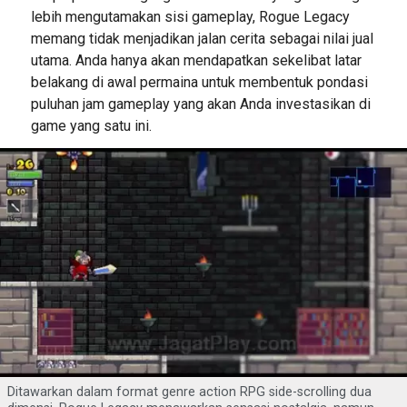
lebih mengutamakan sisi gameplay, Rogue Legacy
memang tidak menjadikan jalan cerita sebagai nilai jual
utama. Anda hanya akan mendapatkan sekelibat latar
belakang di awal permaina untuk membentuk pondasi
puluhan jam gameplay yang akan Anda investasikan di
game yang satu ini.
Ditawarkan dalam format genre action RPG side-scrolling dua