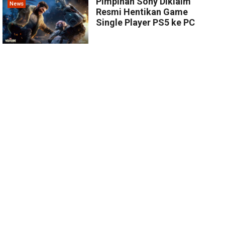
Pimpinan Sony Diklaim
News
Resmi Hentikan Game
Single Player PS5 ke PC