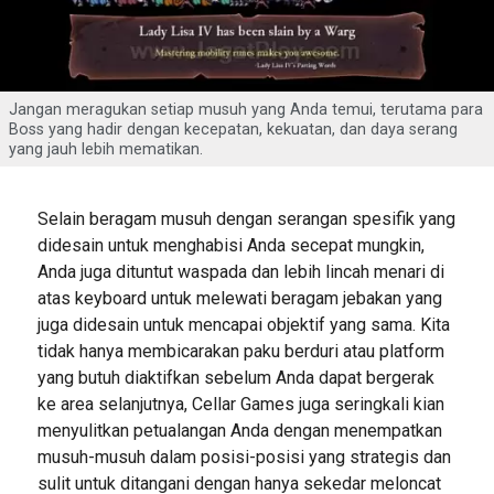
Jangan meragukan setiap musuh yang Anda temui, terutama para
Boss yang hadir dengan kecepatan, kekuatan, dan daya serang
yang jauh lebih mematikan.
Selain beragam musuh dengan serangan spesifik yang
didesain untuk menghabisi Anda secepat mungkin,
Anda juga dituntut waspada dan lebih lincah menari di
atas keyboard untuk melewati beragam jebakan yang
juga didesain untuk mencapai objektif yang sama. Kita
tidak hanya membicarakan paku berduri atau platform
yang butuh diaktifkan sebelum Anda dapat bergerak
ke area selanjutnya, Cellar Games juga seringkali kian
menyulitkan petualangan Anda dengan menempatkan
musuh-musuh dalam posisi-posisi yang strategis dan
sulit untuk ditangani dengan hanya sekedar meloncat