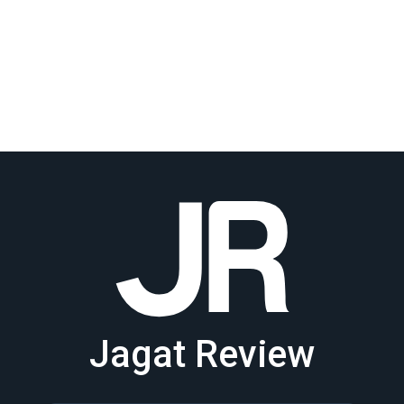
Jagat Review