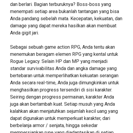
dan berlari. Bagian terburuknya? Boss-boss yang
menempati setiap area bukanlah tantangan yang bisa
Anda pandang sebelah mata. Kecepatan, kekuatan, dan
damage yang dapat mereka hasilkan akan membuat
Anda gigit jari.
Sebagai sebuah game action RPG, Anda tentu akan
menemukan beragam elemen RPG yang kental untuk
Rogue Legacy. Selain HP dan MP yang menjadi
standar survivabilitas Anda dan angka damage yang
bertebaran untuk memperlihatkan kekuatan serangan
Anda secara real-time, Anda juga dimungkinkan untuk
menghasilkan progress tersendiri di sisi karakter.
Seiring dengan progress permainan, karakter Anda
juga akan bertambah kuat. Setiap musuh yang Anda
kalahkan akan menjatuhkan sejumlah kecil uang yang
dapat digunakan untuk memperkuat karakter, dari
berbelanja armor / senjata, hingga sekedar
mempersiapkan rune yang diadaptasikan di setiap