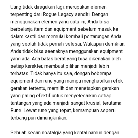
Uang tidak diragukan lagi, merupakan elemen
terpenting dari Rogue Legacy sendiri. Dengan
menggunakan elemen yang satu ini, Anda bisa
berbelanja item dan equipment sebelum masuk ke
dalam kastil dan memulai kembali pertarungan Anda
yang seolah tidak pernah selesai. Walaupun demikian,
Anda tidak bisa seenaknya menggunakan equipment
yang ada. Ada batas berat yang bisa dikenakan oleh
setiap karakter, membuat pilihan menjadi lebih
terbatas. Tidak hanya itu saja, dengan beberapa
equipment dan rune yang mampu menghasilkan efek
gerakan tertentu, memilih dan menetapkan gerakan
yang paling efektif untuk menyelesaikan setiap
tantangan yang ada menjadi sangat krusial, terutama
Rune. Lewat rune yang tepat, kemampuan seperti
terbang pun dimungkinkan.
Sebuah kesan nostalgia yang kental namun dengan