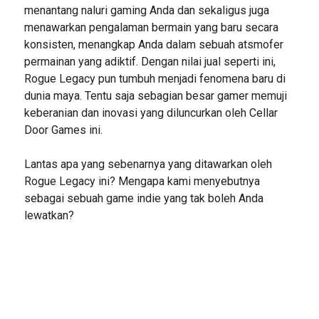
menantang naluri gaming Anda dan sekaligus juga
menawarkan pengalaman bermain yang baru secara
konsisten, menangkap Anda dalam sebuah atsmofer
permainan yang adiktif. Dengan nilai jual seperti ini,
Rogue Legacy pun tumbuh menjadi fenomena baru di
dunia maya. Tentu saja sebagian besar gamer memuji
keberanian dan inovasi yang diluncurkan oleh Cellar
Door Games ini.
Lantas apa yang sebenarnya yang ditawarkan oleh
Rogue Legacy ini? Mengapa kami menyebutnya
sebagai sebuah game indie yang tak boleh Anda
lewatkan?