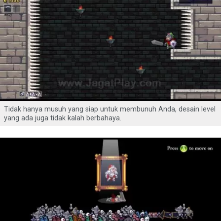
Tidak hanya musuh yang siap untuk membunuh Anda, desain level
yang ada juga tidak kalah berbahaya.