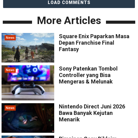
LOAD COMMENTS
More Articles
Square Enix Paparkan Masa
News
Depan Franchise Final
Fantasy
Sony Patenkan Tombol
News
Controller yang Bisa
Mengeras & Melunak
Nintendo Direct Juni 2026
News
Bawa Banyak Kejutan
Menarik