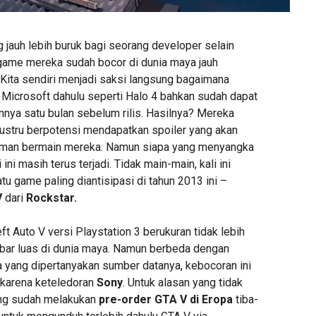
g jauh lebih buruk bagi seorang developer selain
me mereka sudah bocor di dunia maya jauh
 Kita sendiri menjadi saksi langsung bagaimana
icrosoft dahulu seperti Halo 4 bahkan sudah dapat
nnya satu bulan sebelum rilis. Hasilnya? Mereka
 justru berpotensi mendapatkan spoiler yang akan
man bermain mereka. Namun siapa yang menyangka
ni masih terus terjadi. Tidak main-main, kali ini
u game paling diantisipasi di tahun 2013 ini –
V
dari
Rockstar.
ft Auto V versi Playstation 3 berukuran tidak lebih
ebar luas di dunia maya. Namun berbeda dengan
a yang dipertanyakan sumber datanya, kebocoran ini
 karena keteledoran
Sony
. Untuk alasan yang tidak
ang sudah melakukan
pre-order GTA V di Eropa
tiba-