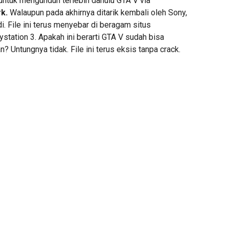
 untuk mengunduh terlebih dahulu GTA V via
k.
Walaupun pada akhirnya ditarik kembali oleh Sony,
i. File ini terus menyebar di beragam situs
tation 3. Apakah ini berarti GTA V sudah bisa
? Untungnya tidak. File ini terus eksis tanpa crack.