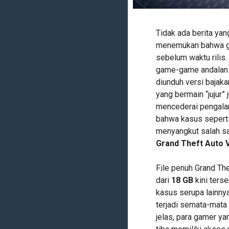
Tidak ada berita yan
menemukan bahwa ga
sebelum waktu rilis.
game-game andalan M
diunduh versi bajaka
yang bermain “jujur”
mencederai pengala
bahwa kasus seperti i
menyangkut salah sat
Grand Theft Auto 
File penuh Grand The
dari
18 GB
kini ters
kasus serupa lainny
terjadi semata-mata
jelas, para gamer y