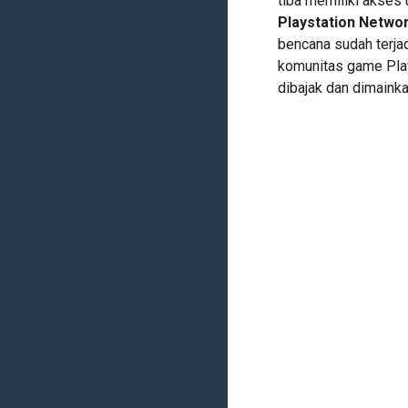
tiba memiliki akses
Playstation Networ
bencana sudah terjad
komunitas game Plays
dibajak dan dimainkan