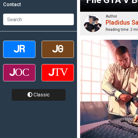
Contact
Author
Pladidus S
Reading time:
2 mi
Classic