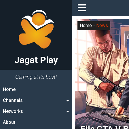
Home
News
Jagat Play
Gaming at its best!
Home
Channels
Networks
About
File GTA V 