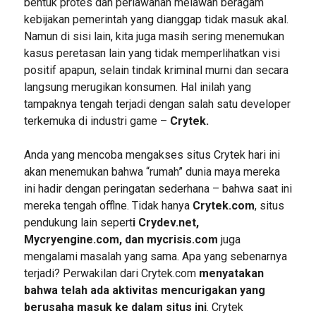
bentuk protes dan perlawanan melawan beragam
kebijakan pemerintah yang dianggap tidak masuk akal.
Namun di sisi lain, kita juga masih sering menemukan
kasus peretasan lain yang tidak memperlihatkan visi
positif apapun, selain tindak kriminal murni dan secara
langsung merugikan konsumen. Hal inilah yang
tampaknya tengah terjadi dengan salah satu developer
terkemuka di industri game –
Crytek.
Anda yang mencoba mengakses situs Crytek hari ini
akan menemukan bahwa “rumah” dunia maya mereka
ini hadir dengan peringatan sederhana – bahwa saat ini
mereka tengah offlne. Tidak hanya
Crytek.com
, situs
pendukung lain sepert
i Crydev.net,
Mycryengine.com, dan mycrisis.com
juga
mengalami masalah yang sama. Apa yang sebenarnya
terjadi? Perwakilan dari Crytek.com
menyatakan
bahwa telah ada aktivitas mencurigakan yang
berusaha masuk ke dalam situs ini
. Crytek