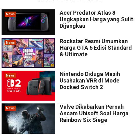
Acer Predator Atlas 8
News
Ungkapkan Harga yang Sulit
Dijangkau
Rockstar Resmi Umumkan
News
Harga GTA 6 Edisi Standard
& Ultimate
Nintendo Diduga Masih
News
Usahakan VRR di Mode
Docked Switch 2
Valve Dikabarkan Pernah
News
Ancam Ubisoft Soal Harga
Rainbow Six Siege