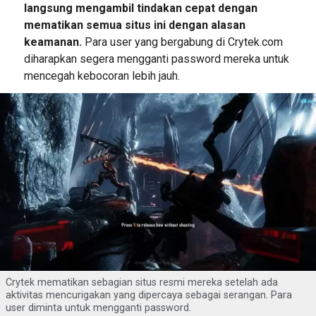
langsung mengambil tindakan cepat dengan
mematikan semua situs ini dengan alasan
keamanan.
Para user yang bergabung di Crytek.com
diharapkan segera mengganti password mereka untuk
mencegah kebocoran lebih jauh.
Crytek mematikan sebagian situs resmi mereka setelah ada
aktivitas mencurigakan yang dipercaya sebagai serangan. Para
user diminta untuk mengganti password.