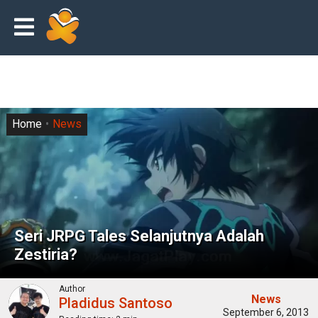
Home
News
Seri JRPG Tales Selanjutnya Adalah
Zestiria?
Author
News
Pladidus Santoso
September 6, 2013