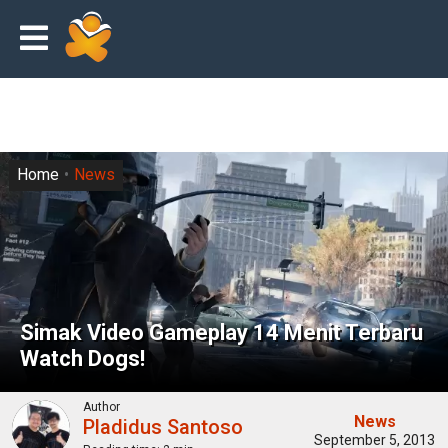
Home
News
Simak Video Gameplay 14 Menit Terbaru
Watch Dogs!
Author
News
Pladidus Santoso
September 5, 2013