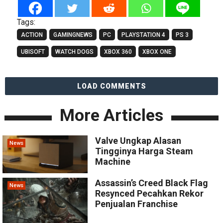
Tags:
ACTION
GAMINGNEWS
PC
PLAYSTATION 4
PS 3
UBISOFT
WATCH DOGS
XBOX 360
XBOX ONE
LOAD COMMENTS
More Articles
Valve Ungkap Alasan
News
Tingginya Harga Steam
Machine
Assassin’s Creed Black Flag
News
Resynced Pecahkan Rekor
Penjualan Franchise