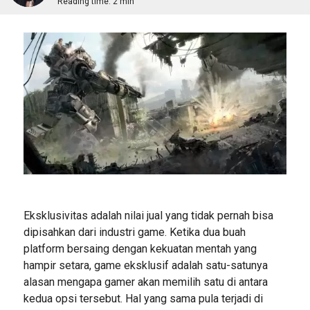
Reading time:
2 min
Eksklusivitas adalah nilai jual yang tidak pernah bisa
dipisahkan dari industri game. Ketika dua buah
platform bersaing dengan kekuatan mentah yang
hampir setara, game eksklusif adalah satu-satunya
alasan mengapa gamer akan memilih satu di antara
kedua opsi tersebut. Hal yang sama pula terjadi di