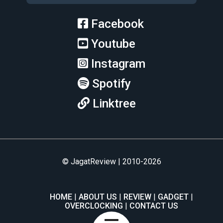
Facebook
Youtube
Instagram
Spotify
Linktree
© JagatReview | 2010-2026
HOME
ABOUT US
REVIEW
GADGET
OVERCLOCKING
CONTACT US