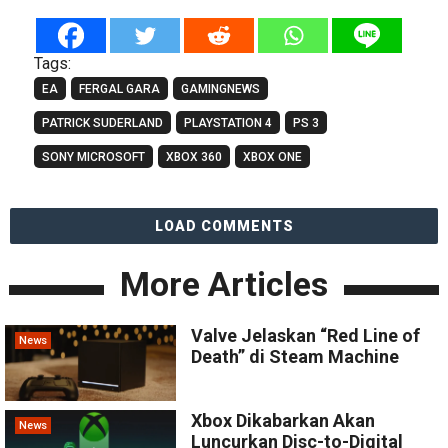
Tags:
EA
FERGAL GARA
GAMINGNEWS
PATRICK SUDERLAND
PLAYSTATION 4
PS 3
SONY MICROSOFT
XBOX 360
XBOX ONE
LOAD COMMENTS
More Articles
Valve Jelaskan “Red Line of
News
Death” di Steam Machine
Xbox Dikabarkan Akan
News
Luncurkan Disc-to-Digital