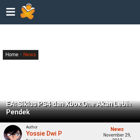
Home
News
EA: Siklus PS4 dan Xbox One Akan Lebih
Pendek
Author
News
Yossie Dwi P
November 29,