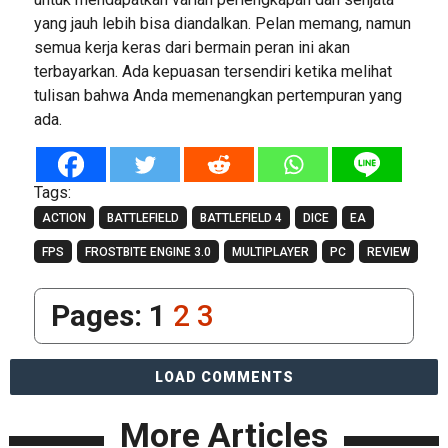
yang jauh lebih bisa diandalkan. Pelan memang, namun
semua kerja keras dari bermain peran ini akan
terbayarkan. Ada kepuasan tersendiri ketika melihat
tulisan bahwa Anda memenangkan pertempuran yang
ada.
Tags:
ACTION
BATTLEFIELD
BATTLEFIELD 4
DICE
EA
FPS
FROSTBITE ENGINE 3.0
MULTIPLAYER
PC
REVIEW
Pages:
1
2
3
LOAD COMMENTS
More Articles