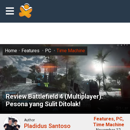
Home
Features
PC
Time Machine
Review Battlefield 4 (Multiplayer):
Pesona yang Sulit Ditolak!
Features
PC
Author
Time Machine
Pladidus Santoso