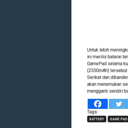
Untuk lebih meningk
ini merilis baterai 
GamePad selama kura
(2550mAh) tersebut k
Serikat dan dibande
akan menemukan seb
mengganti sendiri 
Tags:
BATTERY
GAME PAD