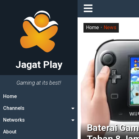
Home
News
Jagat Play
Gaming at its best!
Home
Channels
Networks
Baterai Gam
About
Tahan 8 Ja