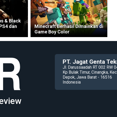
ps & Black
 PS4 dan
Minecraft Berhasil Dimainkan di
Game Boy Color
PT. Jagat Genta Tek
Jl. Darussaadah RT 002 RW 0
Kp Bulak Timur, Cinangka, K
Depok, Jawa Barat - 16516
Indonesia
eview