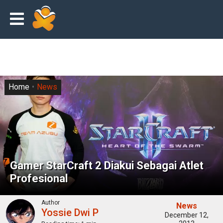
Home
News
Gamer StarCraft 2 Diakui Sebagai Atlet
Profesional
Author
News
Yossie Dwi P
December 12,