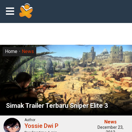
Home
News
Simak Trailer Terbaru Sniper Elite 3
Author
News
Yossie Dwi P
December 23,