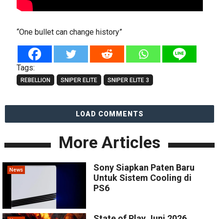
“One bullet can change history”
Tags:
REBELLION
SNIPER ELITE
SNIPER ELITE 3
LOAD COMMENTS
More Articles
Sony Siapkan Paten Baru
News
Untuk Sistem Cooling di
PS6
State of Play Juni 2026