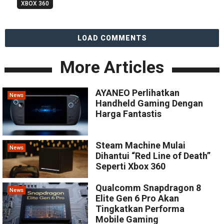
XBOX 360
LOAD COMMENTS
More Articles
AYANEO Perlihatkan
News
Handheld Gaming Dengan
Harga Fantastis
Steam Machine Mulai
News
Dihantui “Red Line of Death”
Seperti Xbox 360
Qualcomm Snapdragon 8
News
Elite Gen 6 Pro Akan
Tingkatkan Performa
Mobile Gaming