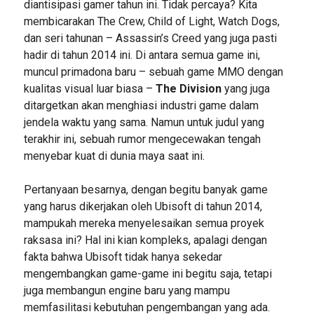
diantisipasi gamer tahun ini. Tidak percaya? Kita
membicarakan The Crew, Child of Light, Watch Dogs,
dan seri tahunan – Assassin’s Creed yang juga pasti
hadir di tahun 2014 ini. Di antara semua game ini,
muncul primadona baru – sebuah game MMO dengan
kualitas visual luar biasa –
The Division
yang juga
ditargetkan akan menghiasi industri game dalam
jendela waktu yang sama. Namun untuk judul yang
terakhir ini, sebuah rumor mengecewakan tengah
menyebar kuat di dunia maya saat ini.
Pertanyaan besarnya, dengan begitu banyak game
yang harus dikerjakan oleh Ubisoft di tahun 2014,
mampukah mereka menyelesaikan semua proyek
raksasa ini? Hal ini kian kompleks, apalagi dengan
fakta bahwa Ubisoft tidak hanya sekedar
mengembangkan game-game ini begitu saja, tetapi
juga membangun engine baru yang mampu
memfasilitasi kebutuhan pengembangan yang ada.