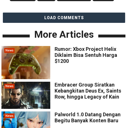
LOAD COMMENTS
More Articles
Rumor: Xbox Project Helix
News
Diklaim Bisa Sentuh Harga
$1200
Embracer Group Siratkan
News
Kebangkitan Deus Ex, Saints
Row, hingga Legacy of Kain
Palworld 1.0 Datang Dengan
News
Begitu Banyak Konten Baru