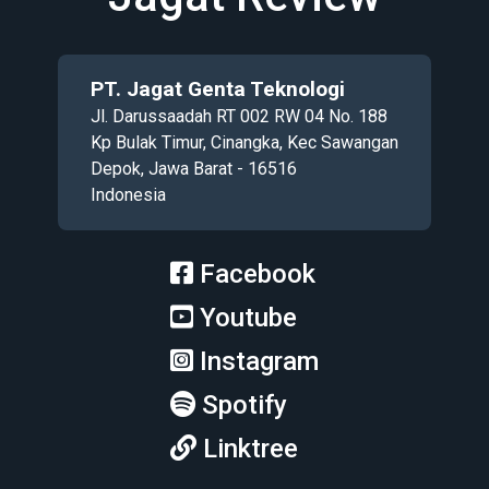
PT. Jagat Genta Teknologi
Jl. Darussaadah RT 002 RW 04 No. 188
Kp Bulak Timur, Cinangka, Kec Sawangan
Depok, Jawa Barat - 16516
Indonesia
Facebook
Youtube
Instagram
Spotify
Linktree