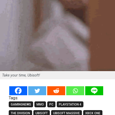
Take your time, Ubisoft!
Tags:
GAMINGNEWS
MMO
PC
PLAYSTATION 4
THE DIVISION
UBISOFT
UBISOFT MASSIVE
XBOX ONE