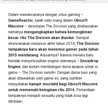
Dalam wawancaranya dengan situs gaming –
GameReacto
r, salah satu orang dalam
Ubisoft
Massive
– developer The Division yang dirahasiakan
namanya
mengungkapkan bahwa kemungkinan
besar rilis The Division akan diundur.
Sempat
direncanakan meluncur akhir tahun 2014,
The Division
tampaknya baru akan menemui gamer pada tahun
2015 mendatang
. Alasannya? Karena mereka baru
hendak menyelesaikan engine utamanya –
Snowdrop
Engine
, dan belum membangun dunia apapun untuk si
game – The Division sendiri. Dengan dunia luas yang
akan ditawarkan oleh game ini, sang sumber
menyatakan
hampir mustahil bagi Ubisoft Massive
untuk memenuhi keinginan rilis 2014.
Penundaan
tampaknya menjadi sesuatu yang tidak bisa lagi
dihindari.