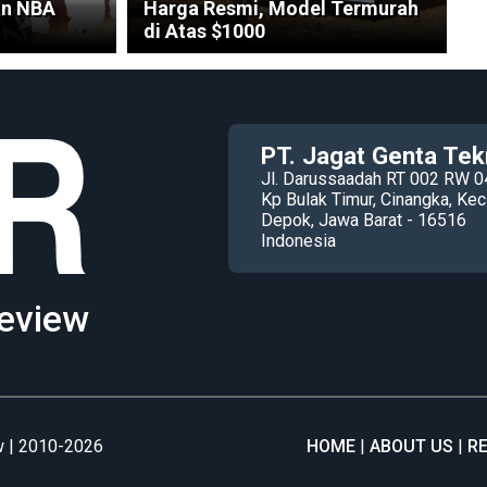
an NBA
Harga Resmi, Model Termurah
di Atas $1000
PT. Jagat Genta Tek
Jl. Darussaadah RT 002 RW 0
Kp Bulak Timur, Cinangka, K
Depok, Jawa Barat - 16516
Indonesia
eview
 | 2010-2026
HOME
ABOUT US
R