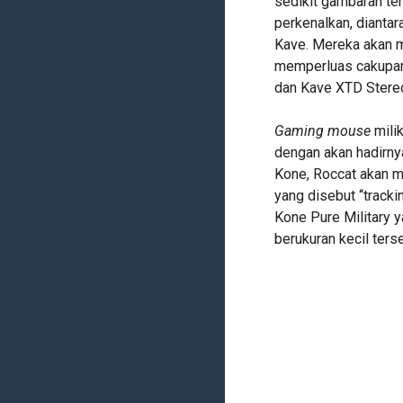
sedikit gambaran te
perkenalkan, diantar
Kave. Mereka akan 
memperluas cakupan 
dan Kave XTD Stere
Gaming mouse
mili
dengan akan hadirny
Kone, Roccat akan m
yang disebut “trackin
Kone Pure Military 
berukuran kecil ters