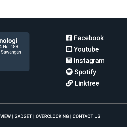
Facebook
nologi
4 No. 188
Youtube
ec Sawangan
Instagram
Spotify
Linktree
EVIEW
GADGET
OVERCLOCKING
CONTACT US