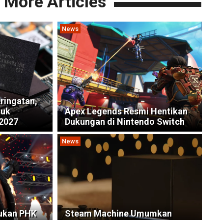
More Articles
News
ringatan,
ruk
Apex Legends Resmi Hentikan
 2027
Dukungan di Nintendo Switch
News
kukan PHK
Steam Machine Umumkan