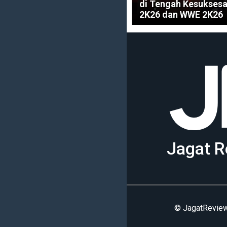
di Tengah Kesukses
2K26 dan WWE 2K26
Jagat R
© JagatReview