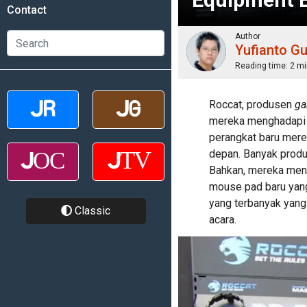
Contact
Author
Yufianto G
Reading time:
2 mi
Roccat, produsen
ga
mereka menghadapi
perangkat baru mere
depan. Banyak produ
Bahkan, mereka meny
mouse pad baru yang
yang terbanyak yang
Classic
acara.