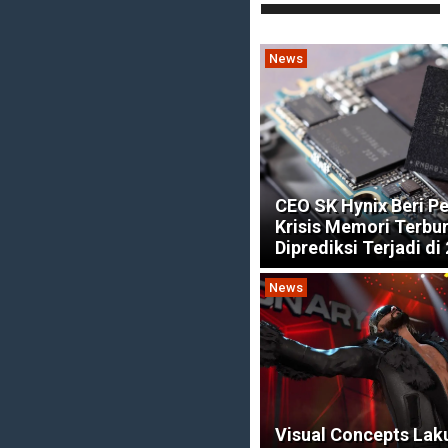
News
CEO SK Hynix Beri Pe
Krisis Memori Terbu
Diprediksi Terjadi di
News
Visual Concepts La