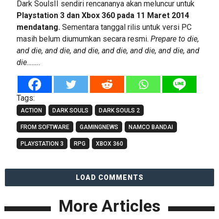
Dark SoulsII sendiri rencananya akan meluncur untuk
Playstation 3 dan Xbox 360 pada 11 Maret 2014
mendatang.
Sementara tanggal rilis untuk versi PC
masih belum diumumkan secara resmi.
Prepare to die,
and die, and die, and die, and die, and die, and die, and
die……..
Tags:
ACTION
DARK SOULS
DARK SOULS 2
FROM SOFTWARE
GAMINGNEWS
NAMCO BANDAI
PLAYSTATION 3
RPG
XBOX 360
LOAD COMMENTS
More Articles