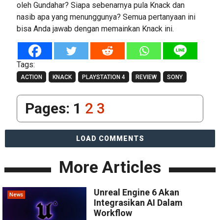
oleh Gundahar? Siapa sebenarnya pula Knack dan
nasib apa yang menunggunya? Semua pertanyaan ini
bisa Anda jawab dengan memainkan Knack ini.
Tags:
ACTION
KNACK
PLAYSTATION 4
REVIEW
SONY
Pages:
1
2
3
LOAD COMMENTS
More Articles
Unreal Engine 6 Akan
News
Integrasikan AI Dalam
Workflow