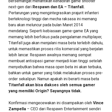
bersemangat menantikan kehadiran game shooter
next-gen dari
Respawn dan EA – Titanfall.
Pertarungan yang mengintegrasikan prajurit infanteri
berteknologi tinggi dan mecha raksasa ini memang
baru akan meluncur pada bulan Maret 2014
mendatang. Seperti kebiasaan game-game EA yang
memang lebih berfokus pada pengalaman multiplayer,
Titanfall juga akan menjalani masa beta terlebih dahulu,
untuk memastikan proses rilis komersial yang berjalan
lebih lancar. Respawn awalnya memang sempat
membuat antisipasi gamer menjadi kian tinggi setelah
menyebutkan bahwa masa open beta ini akan terbuka,
bahkan untuk gamer yang tidak melakukan proses pre-
order sekalipun. Namun apakah ini berarti masa beta
Titanfall akan bisa diakses oleh semua gamer
yang memiliki Origin? Sayangnya tidak.
Konfirmasi mengecewakan ini disampaikan oleh
Vince
Zampella
– CEO dari Respawn Entertainment sendiri