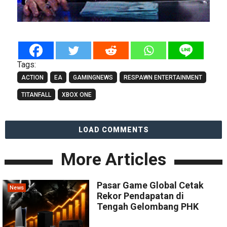
Tags:
ACTION
EA
GAMINGNEWS
RESPAWN ENTERTAINMENT
TITANFALL
XBOX ONE
LOAD COMMENTS
More Articles
Pasar Game Global Cetak
News
Rekor Pendapatan di
Tengah Gelombang PHK