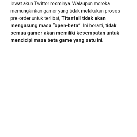
lewat akun Twitter resminya. Walaupun mereka
memungkinkan gamer yang tidak melakukan proses
pre-order untuk terlibat,
Titanfall tidak akan
mengusung masa “open-beta”.
Ini berarti,
tidak
semua gamer akan memiliki kesempatan untuk
mencicipi masa beta game yang satu ini.