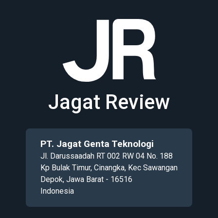
Jagat Review
PT. Jagat Genta Teknologi
Jl. Darussaadah RT 002 RW 04 No. 188
Kp Bulak Timur, Cinangka, Kec Sawangan
Depok, Jawa Barat - 16516
Indonesia