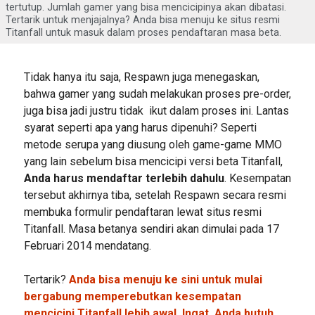
tertutup. Jumlah gamer yang bisa mencicipinya akan dibatasi.
Tertarik untuk menjajalnya? Anda bisa menuju ke situs resmi
Titanfall untuk masuk dalam proses pendaftaran masa beta.
Tidak hanya itu saja, Respawn juga menegaskan,
bahwa gamer yang sudah melakukan proses pre-order,
juga bisa jadi justru tidak ikut dalam proses ini. Lantas
syarat seperti apa yang harus dipenuhi? Seperti
metode serupa yang diusung oleh game-game MMO
yang lain sebelum bisa mencicipi versi beta Titanfall,
Anda harus mendaftar terlebih dahulu
. Kesempatan
tersebut akhirnya tiba, setelah Respawn secara resmi
membuka formulir pendaftaran lewat situs resmi
Titanfall. Masa betanya sendiri akan dimulai pada 17
Februari 2014 mendatang.
Tertarik?
Anda bisa menuju ke sini untuk mulai
bergabung memperebutkan kesempatan
mencicipi Titanfall lebih awal. Ingat, Anda butuh