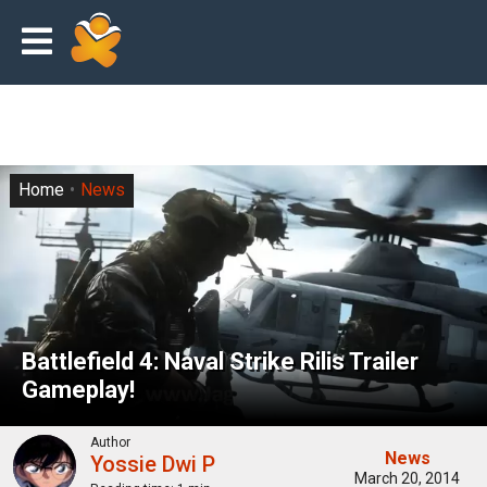
Home
News
Battlefield 4: Naval Strike Rilis Trailer
Gameplay!
Author
News
Yossie Dwi P
March 20, 2014