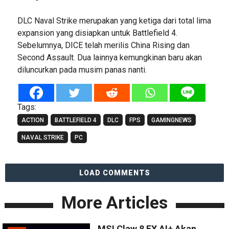
DLC Naval Strike merupakan yang ketiga dari total lima
expansion yang disiapkan untuk Battlefield 4.
Sebelumnya, DICE telah merilis China Rising dan
Second Assault. Dua lainnya kemungkinan baru akan
diluncurkan pada musim panas nanti.
Tags:
ACTION
BATTLEFIELD 4
DLC
FPS
GAMINGNEWS
NAVAL STRIKE
PC
LOAD COMMENTS
More Articles
MSI Claw 8 EX AI+ Akan