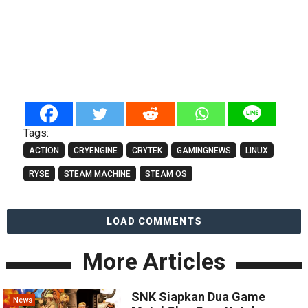
Tags:
ACTION
CRYENGINE
CRYTEK
GAMINGNEWS
LINUX
RYSE
STEAM MACHINE
STEAM OS
LOAD COMMENTS
More Articles
SNK Siapkan Dua Game
News