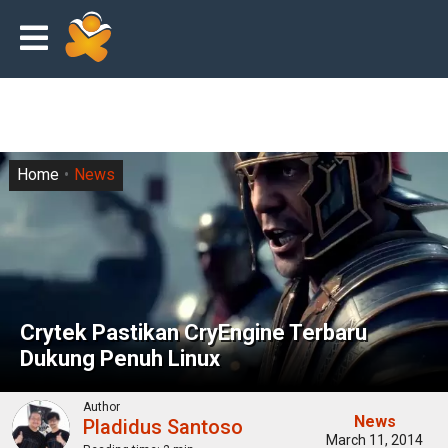
Home
News
Crytek Pastikan CryEngine Terbaru
Dukung Penuh Linux
Author
News
Pladidus Santoso
March 11, 2014