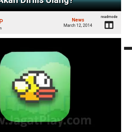
readmode
News
 P
March 12, 2014
n