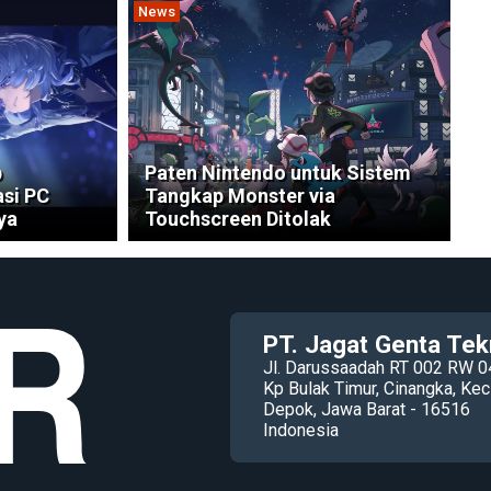
News
p
Paten Nintendo untuk Sistem
asi PC
Tangkap Monster via
ya
Touchscreen Ditolak
PT. Jagat Genta Tek
Jl. Darussaadah RT 002 RW 0
Kp Bulak Timur, Cinangka, K
Depok, Jawa Barat - 16516
Indonesia