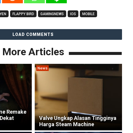
YEN
FLAPPY BIRD
GAMINGNEWS
IOS
MOBILE
LOAD COMMENTS
More Articles
News
ime Remake
 Dekat
Valve Ungkap Alasan Tingginya
Harga Steam Machine