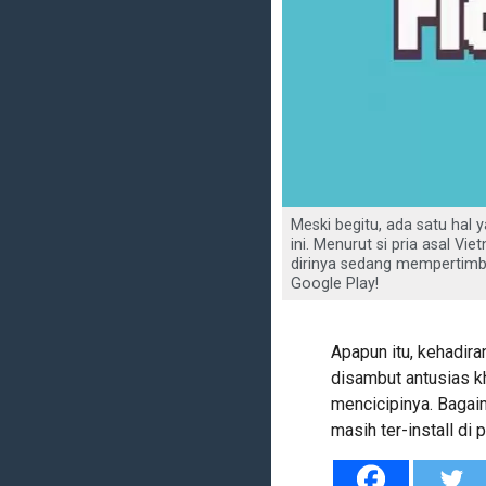
Meski begitu, ada satu hal 
ini. Menurut si pria asal 
dirinya sedang mempertimba
Google Play!
Apapun itu, kehadira
disambut antusias 
mencicipinya. Bagai
masih ter-install di