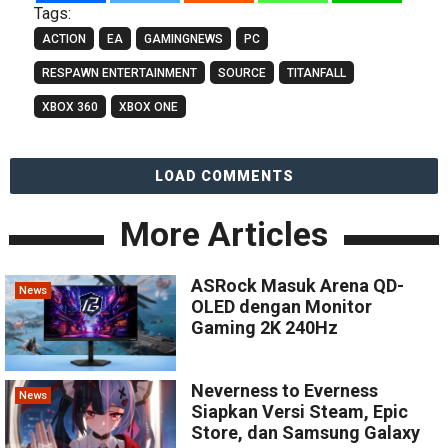
Tags:
ACTION
EA
GAMINGNEWS
PC
RESPAWN ENTERTAINMENT
SOURCE
TITANFALL
XBOX 360
XBOX ONE
LOAD COMMENTS
More Articles
ASRock Masuk Arena QD-
News
OLED dengan Monitor
Gaming 2K 240Hz
Neverness to Everness
News
Siapkan Versi Steam, Epic
Store, dan Samsung Galaxy