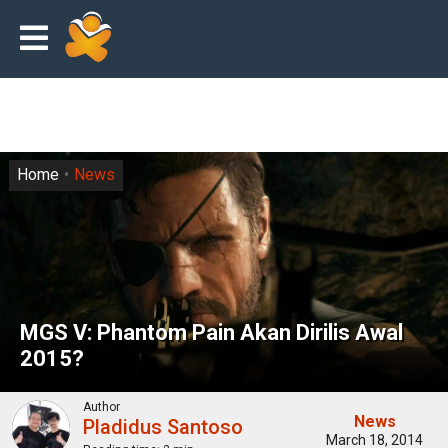
Home
News
MGS V: Phantom Pain Akan Dirilis Awal
2015?
Author
News
Pladidus Santoso
March 18, 2014