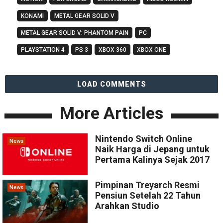
KONAMI
METAL GEAR SOLID V
METAL GEAR SOLID V: PHANTOM PAIN
PC
PLAYSTATION 4
PS 3
XBOX 360
XBOX ONE
LOAD COMMENTS
More Articles
Nintendo Switch Online
News
Naik Harga di Jepang untuk
Pertama Kalinya Sejak 2017
Pimpinan Treyarch Resmi
News
Pensiun Setelah 22 Tahun
Arahkan Studio