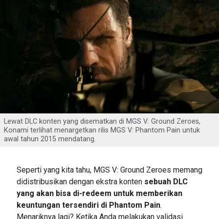
Lewat DLC konten yang disematkan di MGS V: Ground Zeroes,
Konami terlihat menargetkan rilis MGS V: Phantom Pain untuk
awal tahun 2015 mendatang.
Seperti yang kita tahu, MGS V: Ground Zeroes memang
didistribusikan dengan ekstra konten
sebuah DLC
yang akan bisa di-redeem untuk memberikan
keuntungan tersendiri di Phantom Pain
.
Menariknya lagi? Ketika Anda melakukan validasi