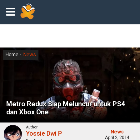
Home
News
Metro Redux Siap Meluncur untuk PS4
dan Xbox One
Author
News
Yossie Dwi P
April 2, 2014