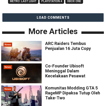
METRO: LAST LIGHT
PLAYSTATION 4
XBOX ONE
LOAD COMMENTS
More Articles
ARC Raiders Tembus
News
Penjualan 16 Juta Copy
Co-Founder Ubisoft
News
Meninggal Dalam
Kecelakaan Pesawat
Komunitas Modding GTA 5
News
RageMP Dipaksa Tutup Oleh
Take-Two