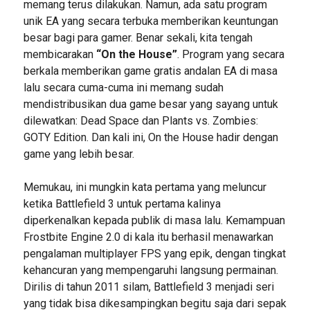
memang terus dilakukan. Namun, ada satu program
unik EA yang secara terbuka memberikan keuntungan
besar bagi para gamer. Benar sekali, kita tengah
membicarakan
“On the House”
. Program yang secara
berkala memberikan game gratis andalan EA di masa
lalu secara cuma-cuma ini memang sudah
mendistribusikan dua game besar yang sayang untuk
dilewatkan: Dead Space dan Plants vs. Zombies:
GOTY Edition. Dan kali ini, On the House hadir dengan
game yang lebih besar.
Memukau, ini mungkin kata pertama yang meluncur
ketika Battlefield 3 untuk pertama kalinya
diperkenalkan kepada publik di masa lalu. Kemampuan
Frostbite Engine 2.0 di kala itu berhasil menawarkan
pengalaman multiplayer FPS yang epik, dengan tingkat
kehancuran yang mempengaruhi langsung permainan.
Dirilis di tahun 2011 silam, Battlefield 3 menjadi seri
yang tidak bisa dikesampingkan begitu saja dari sepak