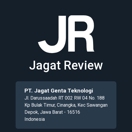
Jagat Review
PT. Jagat Genta Teknologi
Jl. Darussaadah RT 002 RW 04 No. 188
Kp Bulak Timur, Cinangka, Kec Sawangan
Depok, Jawa Barat - 16516
Indonesia