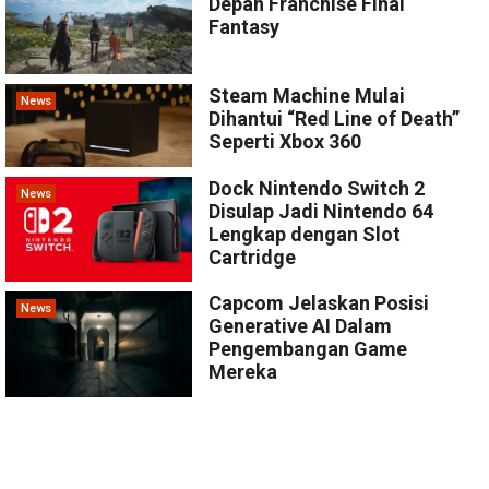
Depan Franchise Final
Fantasy
Steam Machine Mulai
News
Dihantui “Red Line of Death”
Seperti Xbox 360
Dock Nintendo Switch 2
News
Disulap Jadi Nintendo 64
Lengkap dengan Slot
Cartridge
Capcom Jelaskan Posisi
News
Generative AI Dalam
Pengembangan Game
Mereka