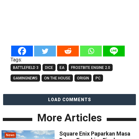
Tags:
BATTLEFIELD 3
DICE
EA
FROSTBITE ENGINE 2.0
GAMINGNEWS
ON THE HOUSE
ORIGIN
PC
LOAD COMMENTS
More Articles
Square Enix Paparkan Masa
News