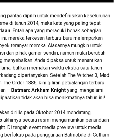
ang pantas dipilih untuk mendefinisikan keseluruhan
ame di tahun 2014, maka kata yang paling tepat
daan
. Entah apa yang merasuki benak sebagian
t ini, mereka terkesan terburu-buru melemparkan
proyek teranyar mereka. Alasannya mungkin untuk
si dari pihak gamer sendiri, namun mulai berubah
g menyebalkan. Anda dipaksa untuk menantikan
 lama, bahkan memakan waktu ekstra satu tahun
erkadang dipertanyakan. Setelah The Witcher 3, Mad
n The Order 1886, kini giliran petualangan terbaru
pan –
Batman: Arkham Knight
yang mengalami
ipastikan tidak akan bisa menikmatinya tahun ini!
kan dirilis pada Oktober 2014 mendatang,
s
akhirnya secara resmi mengumumkan penundaan
ht. Di tengah event media preview untuk media
ng berfokus pada penggunaan Batmobile di Gotham