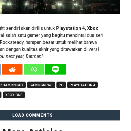
t sendiri akan dirilis untuk
Playstation 4, Xbox
i salah satu gamer yang begitu mencintai dua seri
Rocksteady, harapan besar untuk melihat bahwa
n dengan kualitas akhir yang ditawarkan di versi
you next year, Batman!
RKHAM KNIGHT
GAMINGNEWS
PC
PLAYSTATION 4
XBOX ONE
LOAD COMMENTS