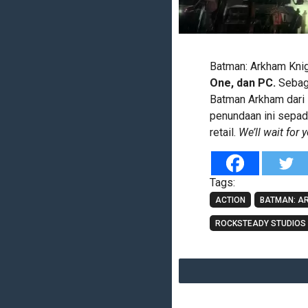
Batman: Arkham Knigh
One, dan PC.
Sebaga
Batman Arkham dari 
penundaan ini sepada
retail.
We’ll wait for 
Tags:
ACTION
BATMAN: A
ROCKSTEADY STUDIOS