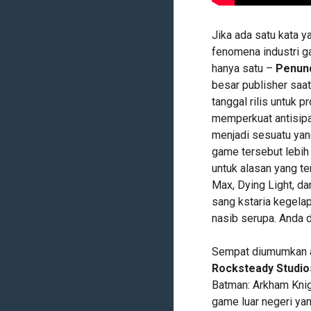
Jika ada satu kata y
fenomena industri g
hanya satu –
Penun
besar publisher saa
tanggal rilis untuk 
memperkuat antisipa
menjadi sesuatu yan
game tersebut lebih
untuk alasan yang t
Max, Dying Light, da
sang kstaria kegela
nasib serupa. Anda d
Sempat diumumkan a
Rocksteady Studio
Batman: Arkham Knig
game luar negeri ya