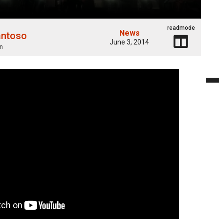
readmode
News
antoso
June 3, 2014
n