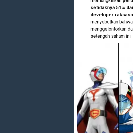
memungkinkan
peru
setidaknya 51% dar
developer raksasa 
menyebutkan bahwa m
menggelontorkan dan
setengah saham ini.