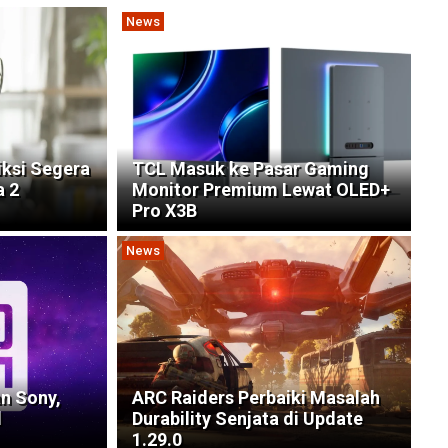
News
ksi Segera
TCL Masuk ke Pasar Gaming
a 2
Monitor Premium Lewat OLED+
Pro X3B
News
n Sony,
ARC Raiders Perbaiki Masalah
l
Durability Senjata di Update
1.29.0