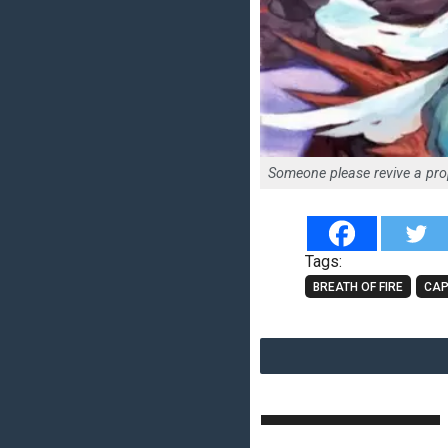
Someone please revive a prop
Tags:
BREATH OF FIRE
CA