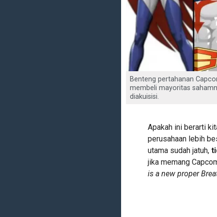
Benteng pertahanan Capcom
membeli mayoritas sahamnya
diakuisisi.
Apakah ini berarti k
perusahaan lebih be
utama sudah jatuh,
t
jika memang Capcom 
is a new proper Breath