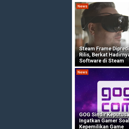
News
Steam Frame Dipredi
Rilis, Berkat Hadirny
Software di Steam
News
GOG Sindir Keputusa
Ingatkan Gamer Soa
Kepemilikan Game