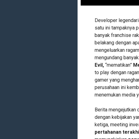
Developer legendaris
satu ini tampaknya 
banyak franchise ra
belakang dengan apa
mengeluarkan ragam 
mengundang banyak t
Evil,
“mematikan”
Me
to play dengan raga
gamer yang mengha
perusahaan ini kemba
menemukan media ya
Berita mengejutkan d
dengan kebijakan ya
ketiga, meeting inve
pertahanan terakhir