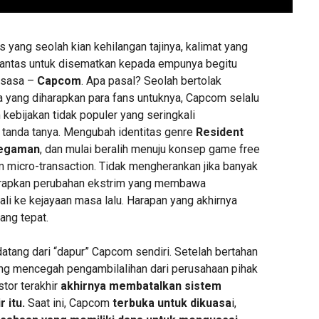
 yang seolah kian kehilangan tajinya, kalimat yang
pantas untuk disematkan kepada empunya begitu
ksasa –
Capcom
. Apa pasal? Seolah bertolak
 yang diharapkan para fans untuknya, Capcom selalu
kebijakan tidak populer yang seringkali
anda tanya. Mengubah identitas genre
Resident
gaman
, dan mulai beralih menuju konsep game free
m micro-transaction. Tidak mengherankan jika banyak
rapkan perubahan ekstrim yang membawa
li ke kejayaan masa lalu. Harapan yang akhirnya
ng tepat.
atang dari “dapur” Capcom sendiri. Setelah bertahan
ng mencegah pengambilalihan dari perusahaan pihak
stor terakhir
akhirnya membatalkan sistem
 itu.
Saat ini, Capcom
terbuka untuk dikuasa
i,