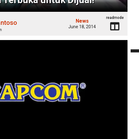
readmode
News
antoso
June 18, 2014
n