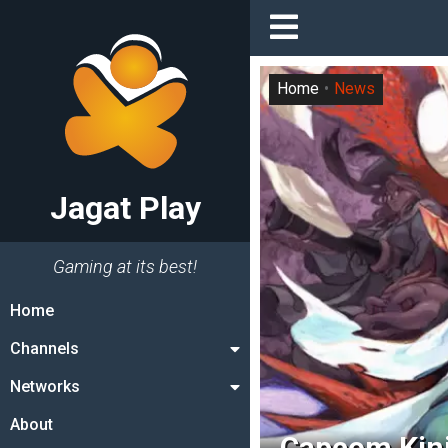
Home
News
Jagat Play
Gaming at its best!
Home
Channels
Networks
About
Capcom Kini