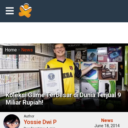
Home
News
Koleksi Game Terbesar di Dunia Terjual 9
Miliar Rupiah!
Author
News
Yossie Dwi P
June 18, 2014